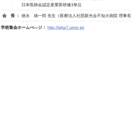
日本医師会認定産業医研修3単位
会 長 ：
徳永 雄一郎 先生（医療法人社団新光会不知火病院 理事長
学術集会ホームぺ―ジ：
http://jphp7.umin.jp/