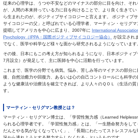
従来の心理学は、うつや不安などのマイナスの部分に目を向け、それ
が、人間の本来持っている力に目を向けることで、より良く生きてい
ら生まれたのが、ポジティブサイコロジーと言えます。 ポジティブ
サイコロジーの父」と呼ばれている心理学者、マーティン・セリグマン博士（M
提唱してアメリカを中心に広まり、2007年に
International Associatio
Psychology（IPPA・国際ポジティブサイコロジー協会）
が設立され
でなく、医学や科学など様々な面から研究されるようになっています
その後、日本にもこの考え方が知られるようになり、日本ポジティブサ
7月設立）が発足して、主に医師を中心に活動を行っています。
これまで、医学の分野でも病気、悩み、苦しみ等のマイナスの部分に
後、自然治癒力や回復力、あるいは心の自己コントロールにも科学の
ような健康法や治療法を確立できれば、より人々のＱＯＬ（生活の質
す。
マーティン・セリグマン教授とは？
マーティン・セリグマン博士は、「学習性無力感（Learned Helples
られる心理学者です。「学習性無力感」とは、「一生懸命努力をして
だんとやる気がなくなっていく」、「長期にわたってストレスフルな
況から逃れようとする努力すらしなくなる」というものです。