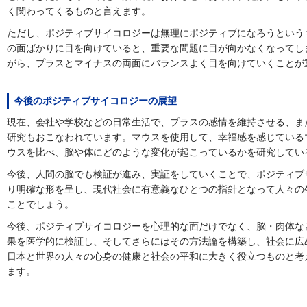
く関わってくるものと言えます。
ただし、ポジティブサイコロジーは無理にポジティブになろうという
の面ばかりに目を向けていると、重要な問題に目が向かなくなってし
がら、プラスとマイナスの両面にバランスよく目を向けていくことが
今後のポジティブサイコロジーの展望
現在、会社や学校などの日常生活で、プラスの感情を維持させる、ま
研究もおこなわれています。マウスを使用して、幸福感を感じている
ウスを比べ、脳や体にどのような変化が起こっているかを研究してい
今後、人間の脳でも検証が進み、実証をしていくことで、ポジティブ
り明確な形を呈し、現代社会に有意義なひとつの指針となって人々の
ことでしょう。
今後、ポジティブサイコロジーを心理的な面だけでなく、脳・肉体な
果を医学的に検証し、そしてさらにはその方法論を構築し、社会に広
日本と世界の人々の心身の健康と社会の平和に大きく役立つものと考
ます。