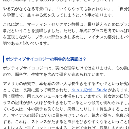
やる気がなくなる背景には、「いくらやっても報われない」、「自分
を学習して、益々やる気を失ってしまうという事があります。
これに対し、マーティン・セリグマン教授は、乗り越えるためにプラ
事だということを提唱しました。ただし、単純にプラス思考でいれば
を直視しながら、プラスの部分を少し多めに、マイナスの部分にもバ
切であると説いています。
ポジティブサイコロジーの科学的な実証は？
ポジティブサイコロジーは、実は心理学だけではありません。心の動
ので、脳科学、生物学を含めて研究が進められています。
アメリカの研究で、幸せ感の強い人は長生きをするのか？という研究
としては、長期に渡って研究された、
Nun（尼僧) Study
があります
同じ環境で、同じスケジュールで生活をしていますが、彼女達の日記
ラスの記述が多い人ほど長生きをしているという傾向が認められまし
ている人は、体の調子も良くなり、病気になりにくく長生きすること
と、マイナスの部分ばかりに目を向けていると、気力が落ち、免疫が
する。これは、ストレスがたまると風邪をひきやすくなるということ
ストレスを上手くコントロールすることができれば、病気にもかかり