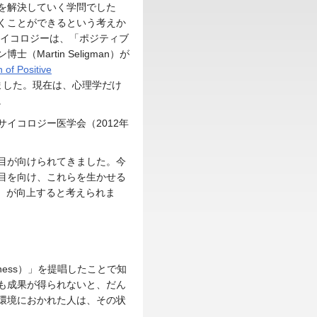
を解決していく学問でした
くことができるという考えか
サイコロジーは、「ポジティブ
artin Seligman）が
n of Positive
ました。現在は、心理学だけ
。
イコロジー医学会（2012年
目が向けられてきました。今
目を向け、これらを生かせる
）が向上すると考えられま
sness）」を提唱したことで知
も成果が得られないと、だん
環境におかれた人は、その状