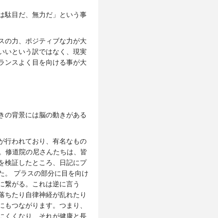
は駄目だ、無力だ」という事
スの力、ポジティブな力が大
いいという訳ではなく、現実
ランスよく目を向ける事が大
きの背景には脳の動きがある
が行われており、有名なもの
。修道院の尼さんたちは、皆
を検証したところ、日記にプ
た。 プラスの部分に目を向け
に繋がる。これは逆に言う
落ちたり自律神経が乱れたり
にもつながります。つまり、
にくくなり、それが健康と長