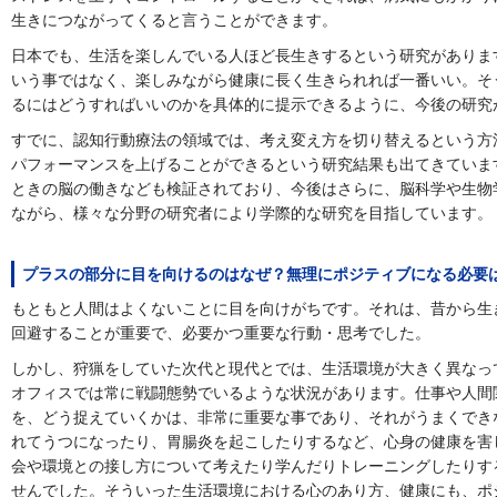
生きにつながってくると言うことができます。
日本でも、生活を楽しんでいる人ほど長生きするという研究がありま
いう事ではなく、楽しみながら健康に長く生きられれば一番いい。そ
るにはどうすればいいのかを具体的に提示できるように、今後の研究
すでに、認知行動療法の領域では、考え変え方を切り替えるという方
パフォーマンスを上げることができるという研究結果も出てきていま
ときの脳の働きなども検証されており、今後はさらに、脳科学や生物
ながら、様々な分野の研究者により学際的な研究を目指しています。
プラスの部分に目を向けるのはなぜ？無理にポジティブになる必要
もともと人間はよくないことに目を向けがちです。それは、昔から生
回避することが重要で、必要かつ重要な行動・思考でした。
しかし、狩猟をしていた次代と現代とでは、生活環境が大きく異なっ
オフィスでは常に戦闘態勢でいるような状況があります。仕事や人間
を、どう捉えていくかは、非常に重要な事であり、それがうまくでき
れてうつになったり、胃腸炎を起こしたりするなど、心身の健康を害
会や環境との接し方について考えたり学んだりトレーニングしたりす
せんでした。そういった生活環境における心のあり方、健康にも、ポ