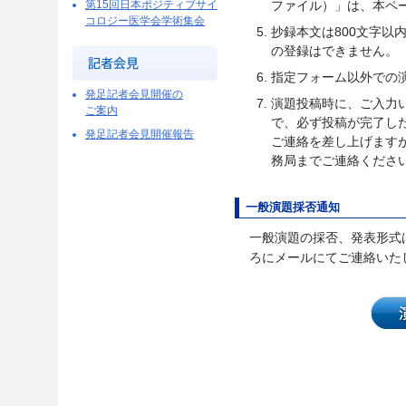
第15回日本ポジティブサイ
ファイル）」は、本ペ
コロジー医学会学術集会
抄録本文は800文字
の登録はできません。
指定フォーム以外での
発足記者会見開催の
演題投稿時に、ご入力
ご案内
で、必ず投稿が完了し
発足記者会見開催報告
ご連絡を差し上げます
務局までご連絡くださ
一般演題採否通知
一般演題の採否、発表形式
ろにメールにてご連絡いた