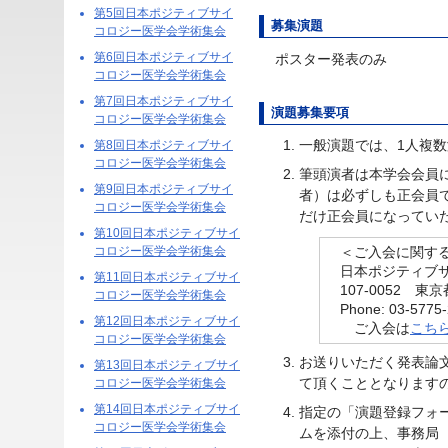
第5回日本ポジティブサイ
募集演題
コロジー医学会学術集会
第6回日本ポジティブサイ
ポスター発表のみ
コロジー医学会学術集会
第7回日本ポジティブサイ
演題募集要項
コロジー医学会学術集会
一般演題では、1人複
第8回日本ポジティブサイ
コロジー医学会学術集会
筆頭演者は本学会会員
第9回日本ポジティブサイ
者）は必ずしも正会員
コロジー医学会学術集会
だけ正会員になってい
第10回日本ポジティブサイ
コロジー医学会学術集会
＜ご入会に関す
日本ポジティブ
第11回日本ポジティブサイ
107-0052 東京
コロジー医学会学術集会
Phone: 03-5775
第12回日本ポジティブサイ
ご入会は
こち
コロジー医学会学術集会
お送りいただく発表論
第13回日本ポジティブサイ
て頂くこととなります
コロジー医学会学術集会
第14回日本ポジティブサイ
指定の「演題登録フォーム
コロジー医学会学術集会
ムを添付の上、事務局